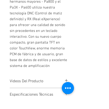
hermanos mayores - Pa800 y el
Pa3X - Pa600 utiliza nuestra
tecnología DNC (Control de matiz
definido) y RX (Real eXperience)
para ofrecer una calidad de sonido
sin precedentes en un teclado
interactivo. Con su nuevo cuerpo
compacto, gran pantalla TFT en
color TouchView, enorme memoria
PCM de fábrica y de usuario, gran
base de datos de estilos y excelente
sistema de amplificación
Videos Del Producto
Pa600 Professional Arranger -
Especificaciones Técnicas
Performance by Marco Parisi
Teclado
61 teclas sensibles a la velocidad