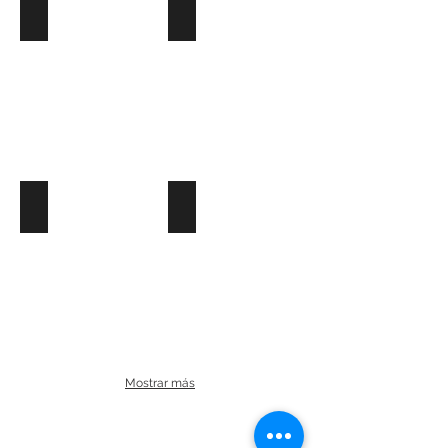
Controladores y Samplers
Micrófonos de grabación y podcast
Monitores
Procesos
Mostrar más
Contacto