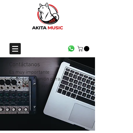
CONTACTO
Contáctanos
Es muy importante
conocer tu opinión para
nosotros, por favor
déjanos tus
comentarios.