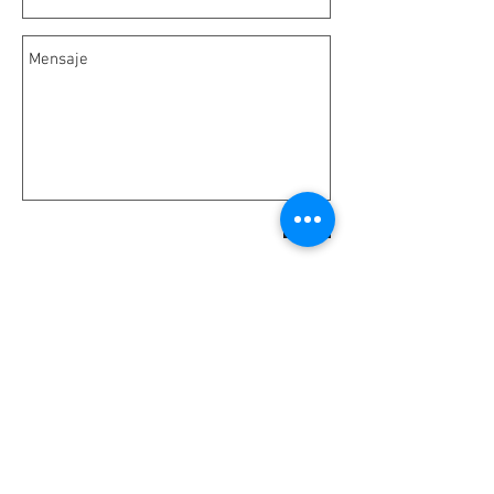
Enviar
Contacto
Bogotá - Colombia
Calle 145 No 19-38 Tel:
3188884391
akitamusicstore@gmail.com
Servicio al cliente
WhatsApp >