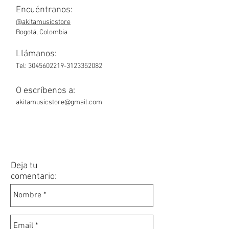
Encuéntranos:
@akitamusicstore
Bogotá, Colombia
Llámanos:
Tel:
3045602219
-3123352082
O escríbenos a:
akitamusicstore@gmail.com
Deja tu
comentario: