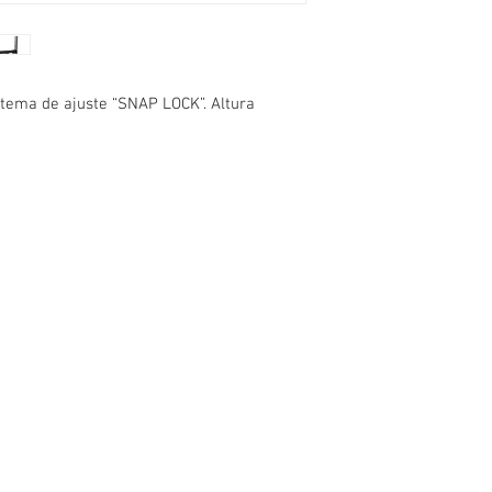
Peso:
Carga máxima:
stema de ajuste “SNAP LOCK”. Altura
Servicio al cliente
WhatsApp >
Asesoría telefónica>
/
+57318888439
Política de garantías y devoluciones>