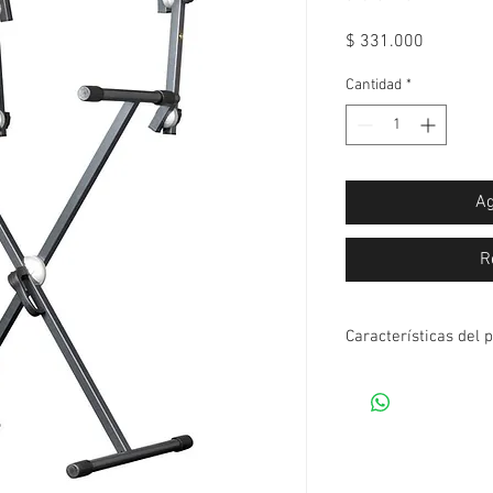
Precio
$ 331.000
Cantidad
*
Ag
R
Características del 
Garantía:
Altura mínima:
Altura máxima: