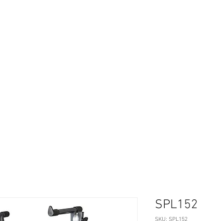
Studio
Instrumentos
Iluminación
Accesorios Audio
SPL152
SKU: SPL152