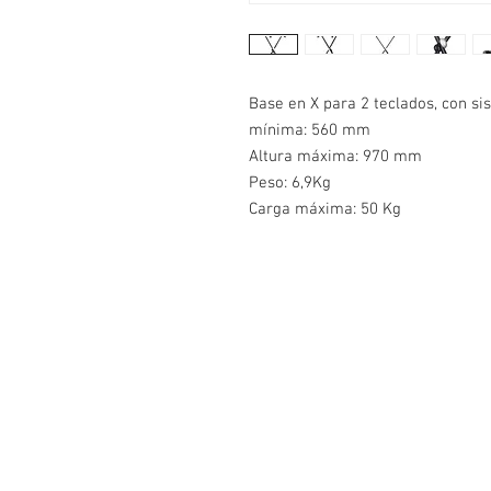
Base en X para 2 teclados, con si
mínima: 560 mm
Altura máxima: 970 mm
Peso: 6,9Kg
Carga máxima: 50 Kg
Contacto
Bogotá - Colombia
Calle 145 No 19-38 Tel: 3188884391
akitamusicstore@gmail.com