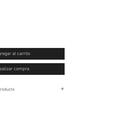
regar al carrito
ealizar compra
producto
1 Año
56 cm
97 cm