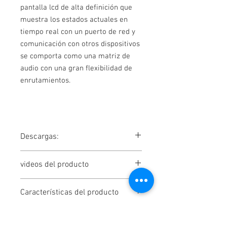
pantalla lcd de alta definición que
muestra los estados actuales en
tiempo real con un puerto de red y
comunicación con otros dispositivos
se comporta como una matriz de
audio con una gran flexibilidad de
enrutamientos.
Descargas:
Manual
videos del producto
Software de control
Broshure
Procesador Yamaki PSD-4x8
Características del producto
Unboxing
Peso
4 kg