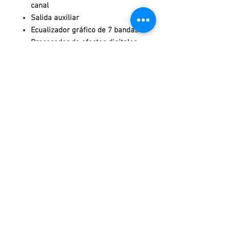
canal
Salida auxiliar
Ecualizador gráfico de 7 bandas
Procesador de efectos digitales
Reproductor MP3 integrado con
puerto USB y pantalla
Contacto
Bogotá - Colombia
Calle 145 No 19-38 Tel:
3188884391
akitamusicstore@gmail.com
Servicio al cliente
WhatsApp >
Asesoría telefónica>
/
+573188884391
Política de garantías y devoluciones>