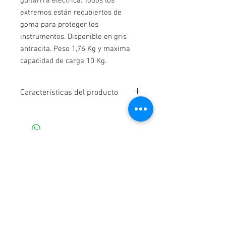
guitarrra electrica. Todos los
extremos están recubiertos de
goma para proteger los
instrumentos. Disponible en gris
antracita. Peso 1,76 Kg y maxima
capacidad de carga 10 Kg.
Características del producto
Garantia:
Defecto de
fabricación
Alto
50/80 cm
Contacto
Ancho
32 cm
Bogotá - Colombia
Calle 145 No 19-38 Tel:
3188884391
Profundo
30 cm
akitamusicstore@gmail.com
Color:
"antracita gris"
Servicio al cliente