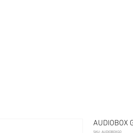
Studio
Instrumentos
Iluminación
Accesorios Audio
AUDIOBOX 
SKU: AUDIOBOXGO